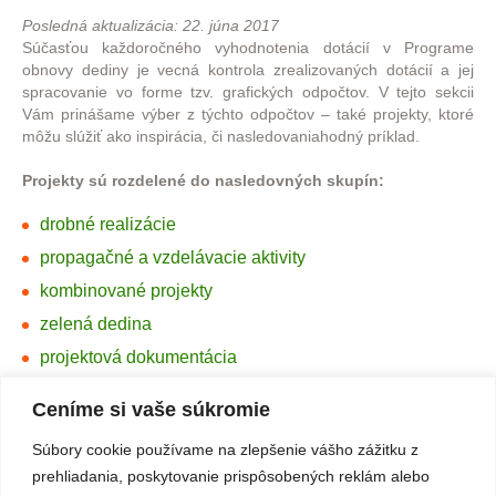
Posledná aktualizácia: 22. júna 2017
Súčasťou každoročného vyhodnotenia dotácií v Programe
obnovy dediny je vecná kontrola zrealizovaných dotácií a jej
spracovanie vo forme tzv. grafických odpočtov. V tejto sekcii
Vám prinášame výber z týchto odpočtov – také projekty, ktoré
môžu slúžiť ako inspirácia, či nasledovaniahodný príklad.
Projekty sú rozdelené do nasledovných skupín:
drobné realizácie
propagačné a vzdelávacie aktivity
kombinované projekty
zelená dedina
projektová dokumentácia
Je ich možné zoradiť podľa abecedného poradia obcí/MR alebo
Ceníme si vaše súkromie
podľa roku realizácie daného projektu.
Súbory cookie používame na zlepšenie vášho zážitku z
prehliadania, poskytovanie prispôsobených reklám alebo