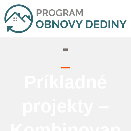
Príkladné
projekty –
Kombinovan