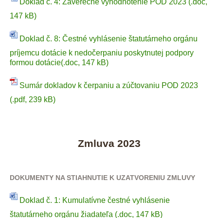
Doklad č. 4: Záverečné vyhodnotenie POD 2023 (.doc,
147 kB)
Doklad č. 8: Čestné vyhlásenie štatutárneho orgánu
príjemcu dotácie k nedočerpaniu poskytnutej podpory
formou dotácie(.doc, 147 kB)
Sumár dokladov k čerpaniu a zúčtovaniu POD 2023
(.pdf, 239 kB)
Zmluva 2023
DOKUMENTY NA STIAHNUTIE K UZATVORENIU ZMLUVY
Doklad č. 1: Kumulatívne čestné vyhlásenie
štatutárneho orgánu žiadateľa (.doc, 147 kB)