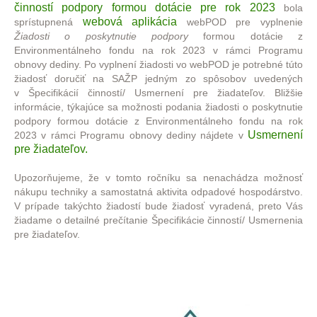
činností podpory formou dotácie pre rok 2023
bola
webová aplikácia
sprístupnená
webPOD pre vyplnenie
Žiadosti o poskytnutie podpory
formou dotácie z
Environmentálneho fondu na rok 2023 v rámci Programu
obnovy dediny. Po vyplnení žiadosti vo webPOD je potrebné túto
žiadosť doručiť na SAŽP jedným zo spôsobov uvedených
v Špecifikácií činností/ Usmernení pre žiadateľov. Bližšie
informácie, týkajúce sa možnosti podania žiadosti o poskytnutie
podpory formou dotácie z Environmentálneho fondu na rok
Usmernení
2023 v rámci Programu obnovy dediny nájdete v
pre žiadateľov.
Upozorňujeme, že v tomto ročníku sa nenachádza možnosť
nákupu techniky a samostatná aktivita odpadové hospodárstvo.
V prípade takýchto žiadostí bude žiadosť vyradená, preto Vás
žiadame o detailné prečítanie Špecifikácie činností/ Usmernenia
pre žiadateľov.