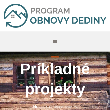
Príkladné
projekty
Home
/
Príkladné projekty