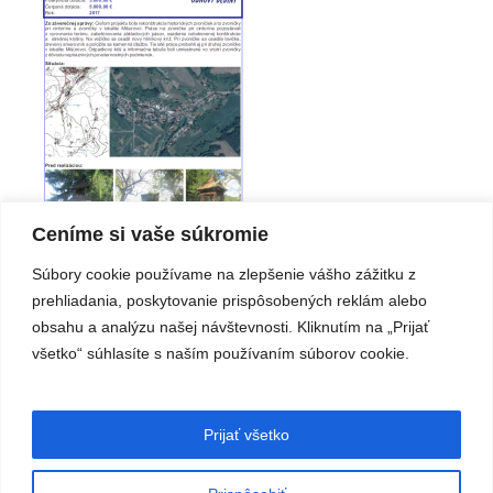
Ceníme si vaše súkromie
Súbory cookie používame na zlepšenie vášho zážitku z
prehliadania, poskytovanie prispôsobených reklám alebo
Revitalizácia historických zvoničiek
obsahu a analýzu našej návštevnosti. Kliknutím na „Prijať
všetko“ súhlasíte s naším používaním súborov cookie.
O webovom sídle
Vyhlásenie o prístupnosti
Cookie
|
|
Prijať všetko
Technický prevádzkovateľ:
Slovenská agentúra životného prostredia
Obsahový správca:
Slovenská agentúra životného prostredia