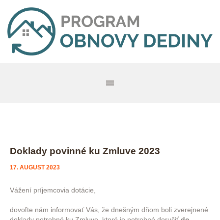
Doklady povinné ku Zmluve 2023
17. AUGUST 2023
Vážení príjemcovia dotácie,
dovoľte nám informovať Vás, že dnešným dňom boli zverejnené
doklady potrebné ku Zmluve, ktoré je potrebné doručiť
do