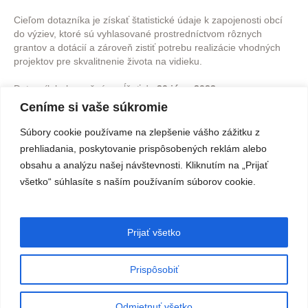
Cieľom dotazníka je získať štatistické údaje k zapojenosti obcí
do výziev, ktoré sú vyhlasované prostredníctvom rôznych
grantov a dotácií a zároveň zistiť potrebu realizácie vhodných
projektov pre skvalitnenie života na vidieku.
Dotazník bolo možné vypĺňať do
30.júna 2023
.
Ceníme si vaše súkromie
Súbory cookie používame na zlepšenie vášho zážitku z
prehliadania, poskytovanie prispôsobených reklám alebo
obsahu a analýzu našej návštevnosti. Kliknutím na „Prijať
všetko“ súhlasíte s naším používaním súborov cookie.
O webovom sídle
Vyhlásenie o prístupnosti
Cookie
|
|
Prijať všetko
Technický prevádzkovateľ:
Slovenská agentúra životného prostredia
Obsahový správca:
Slovenská agentúra životného prostredia
Prispôsobiť
Zásady ochrany osobných údajov
/ Copyright: 2024
Odmietnuť všetko