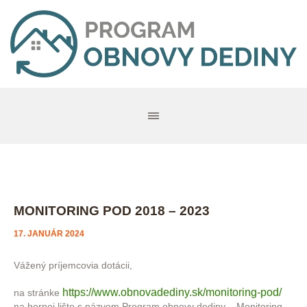
MONITORING POD 2018 – 2023
17. JANUÁR 2024
Vážený príjemcovia dotácii,
https://www.obnovadediny.sk/monitoring-pod/
na stránke
na hornej lište s názvom Program obnovy dediny – Monitoring