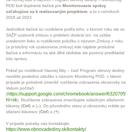
POD boli doplnené tlačivá pre
Monitorovacie správy
vzťahujúce sa k realizovaným projektom
, a to v ročníkoch
2018 až 2023.
Jednotlivé tlačivá sú rozdelené podľa toho, v ktorom roku ste so
SAŽP uzatvorili zmluvu o pridelení dotácie tzn. na vyššie
uvedenom linku si rozkliknete položku s názvom
Zmluvy z roku
(a príslušný rok uzatvorenia zmluvy) kde nájdete príslušné
tlačivá a informáciu na aké dlhé obdobie ste povinný predkladať
túto správu.
Pokiaľ po rozkliknutí hlavnej lišty – časť Program obnovy dediny
nevidíte poslednú záložku s názvom Monitoring POD, v takom
prípade je potrebné zmenšiť rozlíšenie zobrazenia obrazovky na
Vašom počítači
https://support.google.com/chromebook/answer/6320705?
(
hl=sk
). Rozlíšenie zobrazenia zmenšujete súbežným stlačením
klávesy (
Ctrl
) a (
–
). Do pôvodného stavu si obrazovku vrátite po
stlačení klávesov (
Ctrl
) a (
+
).
V prípade potreby nás kontaktujte:
https://www.obnovadediny.sk/kontakty/
.